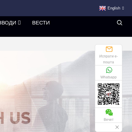
English
ЗВОДИ
ВЕСТИ
Испрати е-
пошта
Whatsapp
Вечет