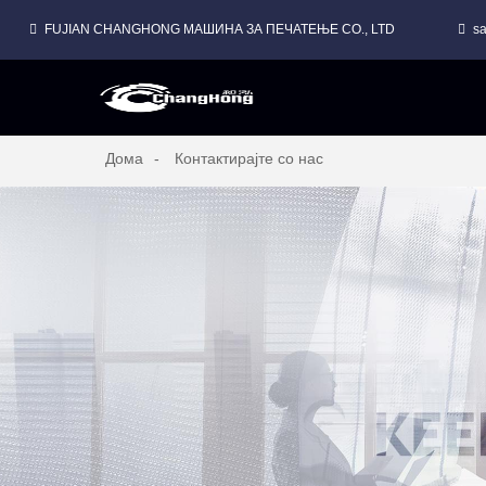
FUJIAN CHANGHONG МАШИНА ЗА ПЕЧАТЕЊЕ CO., LTD
s
STACK FLEXO МАШИНА ЗА ПЕЧАТЕЊЕ ЗА ПТКЕНА ВЕСНИЦА
Дома
Контактирајте со нас