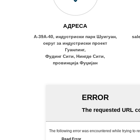
АДРЕСА
A-39A-40, индустриски парк Шуигуан,
sal
округ за индустриски проект
Гуанлинг,
Фудинг Сити, Нингде Сити,
провинција Фуџијан