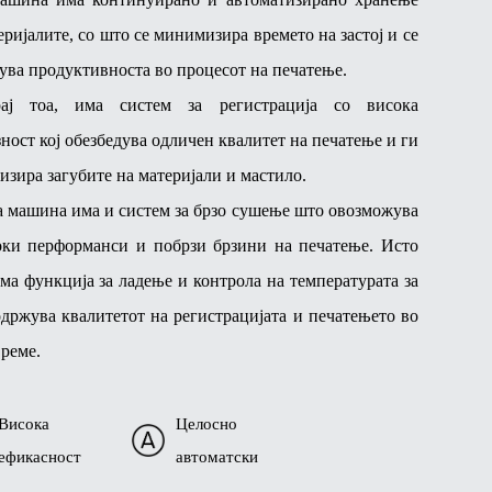
еријалите, со што се минимизира времето на застој и се
ува продуктивноста во процесот на печатење.
рај тоа, има систем за регистрација со висока
ност кој обезбедува одличен квалитет на печатење и ги
зира загубите на материјали и мастило.
а машина има и систем за брзо сушење што овозможува
оки перформанси и побрзи брзини на печатење. Исто
има функција за ладење и контрола на температурата за
одржува квалитетот на регистрацијата и печатењето во
време.
Висока
Целосно
ефикасност
автоматски