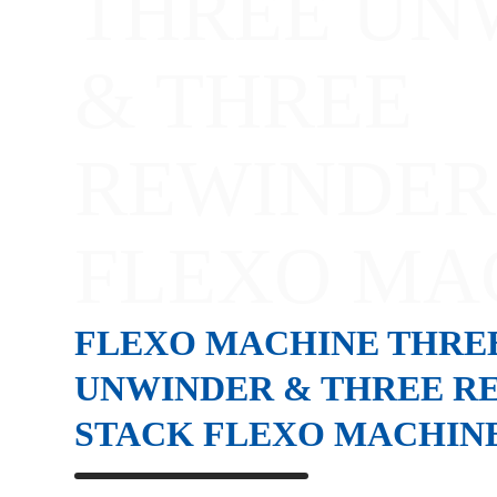
THREE UN
& THREE
REWINDER
FLEXO MA
FLEXO MACHINE THRE
UNWINDER & THREE R
STACK FLEXO MACHIN