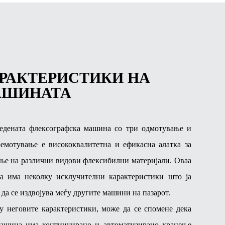
РАКТЕРИСТИКИ НА
АШИНАТА
редената флексографска машина со три одмотување и
емотување е висококвалитетна и ефикасна алатка за
ње на различни видови флексибилни материјали. Оваа
а има неколку исклучителни карактеристики што ја
 да се издвојува меѓу другите машини на пазарот.
у неговите карактеристики, може да се спомене дека
машина има континуирано и автоматизирано хранење