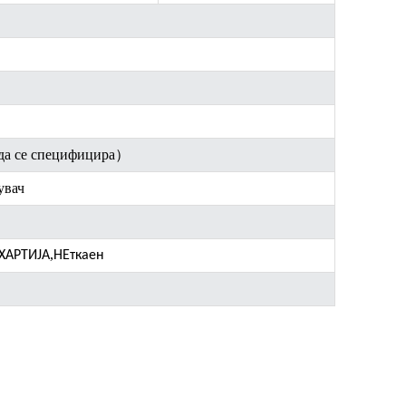
да се специфицира
）
увач
,
ХАРТИЈА
НЕткаен