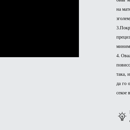
на мат
зголем
3.Пок
прециз
миними
4. Ова
повис
така, 
да го 
секое 