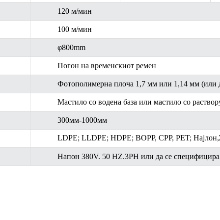
120 м/мин
100 м/мин
φ800mm
Погон на временскиот ремен
Фотополимерна плоча 1,7 мм или 1,14 мм (или 
Мастило со водена база или мастило со раствор
300мм-1000мм
LDPE; LLDPE; HDPE; BOPP, CPP, PET; Најлон
,
Напон 380V. 50 HZ.3PH или да се специфицира