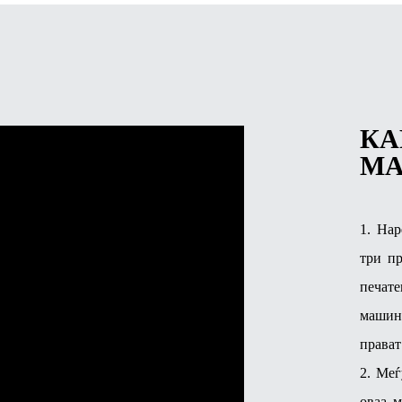
КА
М
1. На
три пр
печате
машин
прават
2. Меѓ
оваа 