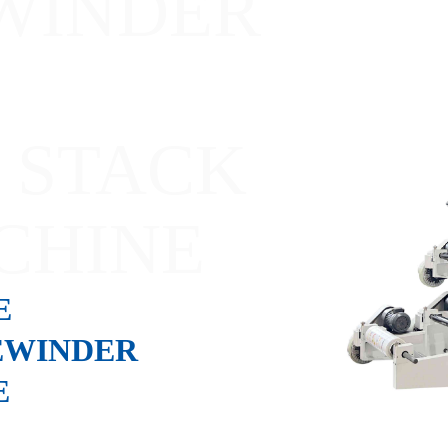
WINDER
 STACK
CHINE
E
EWINDER
E