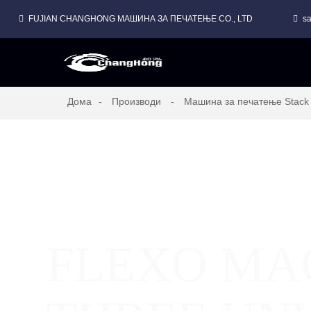
FUJIAN CHANGHONG МАШИНА ЗА ПЕЧАТЕЊЕ CO., LTD
s
STACK FLEXO МАШИНА ЗА ПЕЧАТЕЊЕ ЗА ПТКЕНА ВЕСНИЦА
Дома
Производи
Машина за печатење Stack 
FLEXO MA