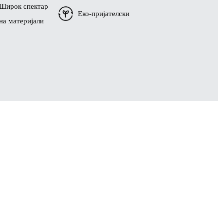
Широк спектар
Еко-пријателски
на материјали