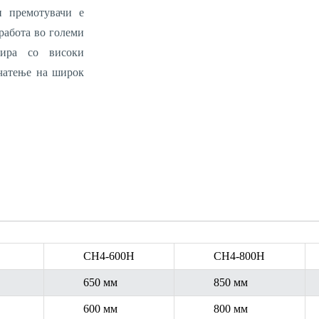
и премотувачи е
работа во големи
зира со високи
ечатење на широк
CH4-600H
CH4-800H
650 мм
850 мм
600 мм
800 мм