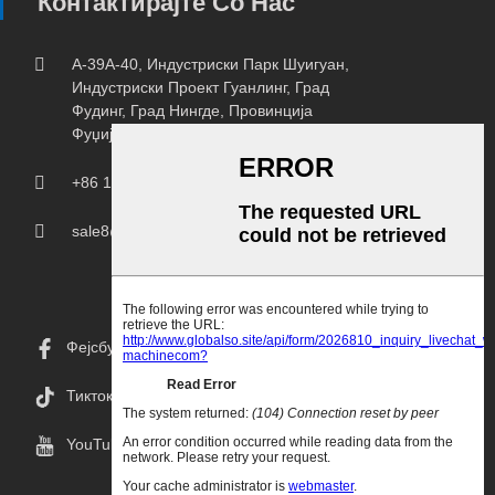
Контактирајте Со Нас
А-39А-40, Индустриски Парк Шуигуан,
Индустриски Проект Гуанлинг, Град
Фудинг, Град Нингде, Провинција
Фуџијан.
+86 18150207107
sale8@chprintingmachine.com
Фејсбук
Тикток
YouTube